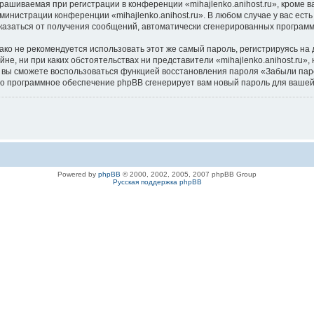
ашиваемая при регистрации в конференции «mihajlenko.anihost.ru», кроме в
дминистрации конференции «mihajlenko.anihost.ru». В любом случае у вас ес
/отказаться от получения сообщений, автоматически сгенерированных програ
 не рекомендуется использовать этот же самый пароль, регистрируясь на д
айне, ни при каких обстоятельствах ни представители «mihajlenko.anihost.ru»
си, вы сможете воспользоваться функцией восстановления пароля «Забыли п
его программное обеспечение phpBB сгенерирует вам новый пароль для вашей
Powered by
phpBB
© 2000, 2002, 2005, 2007 phpBB Group
Русская поддержка phpBB