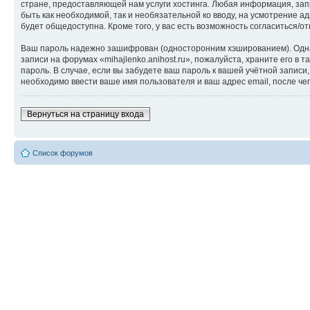
стране, предоставляющей нам услуги хостинга. Любая информация, запр
быть как необходимой, так и необязательной ко вводу, на усмотрение а
будет общедоступна. Кроме того, у вас есть возможность согласиться
Ваш пароль надежно зашифрован (односторонним хэшированием). Однако
записи на форумах «mihajlenko.anihost.ru», пожалуйста, храните его в т
пароль. В случае, если вы забудете ваш пароль к вашей учётной запи
необходимо ввести ваше имя пользователя и ваш адрес email, после ч
Вернуться на страницу входа
Список форумов