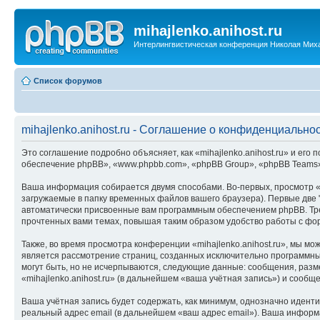
mihajlenko.anihost.ru
Интерлингвистическая конференция Николая Мих
Список форумов
mihajlenko.anihost.ru - Соглашение о конфиденциально
Это соглашение подробно объясняет, как «mihajlenko.anihost.ru» и его п
обеспечение phpBB», «www.phpbb.com», «phpBB Group», «phpBB Teams»
Ваша информация собирается двумя способами. Во-первых, просмотр «m
загружаемые в папку временных файлов вашего браузера). Первые две "
автоматически присвоенные вам программным обеспечением phpBB. Трет
прочтенных вами темах, повышая таким образом удобство работы с фо
Также, во время просмотра конференции «mihajlenko.anihost.ru», мы м
является рассмотрение страниц, созданных исключительно программн
могут быть, но не исчерпываются, следующие данные: сообщения, раз
«mihajlenko.anihost.ru» (в дальнейшем «ваша учётная запись») и сооб
Ваша учётная запись будет содержать, как минимум, однозначно идент
реальный адрес email (в дальнейшем «ваш адрес email»). Ваша информ