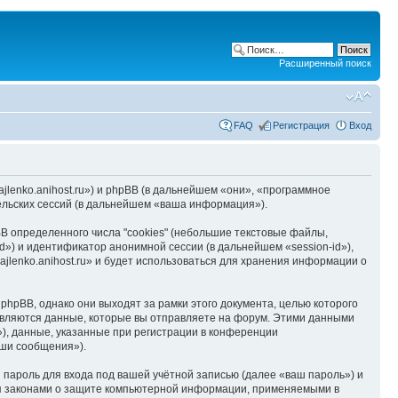
Расширенный поиск
FAQ
Регистрация
Вход
hajlenko.anihost.ru») и phpBB (в дальнейшем «они», «программное
льских сессий (в дальнейшем «ваша информация»).
B определенного числа "cookies" (небольшие текстовые файлы,
d») и идентификатор анонимной сессии (в дальнейшем «session-id»),
jlenko.anihost.ru» и будет использоваться для хранения информации о
phpBB, однако они выходят за рамки этого документа, целью которого
вляются данные, которые вы отправляете на форум. Этими данными
), данные, указанные при регистрации в конференции
аши сообщения»).
пароль для входа под вашей учётной записью (далее «ваш пароль») и
тся законами о защите компьютерной информации, применяемыми в