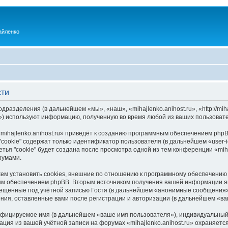
айленко
сти
одразделения (в дальнейшем «мы», «наш», «mihajlenko.anihost.ru», «http://mi
) используют информацию, полученную во время любой из ваших пользовате
ihajlenko.anihost.ru» приведёт к созданию программным обеспечением phpB
cookie" содержат только идентификатор пользователя (в дальнейшем «user-i
ья "cookie" будет создана после просмотра одной из тем конференции «miha
румами.
ожем установить cookies, внешние по отношению к программному обеспечению 
ым обеспечением phpBB. Вторым источником получения вашей информации я
мещенные под учётной записью Гостя (в дальнейшем «анонимные сообщения»
щения, оставленные вами после регистрации и авторизации (в дальнейшем «в
ифицируемое имя (в дальнейшем «ваше имя пользователя»), индивидуальный 
ация из вашей учётной записи на форумах «mihajlenko.anihost.ru» охраняе