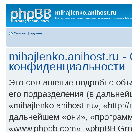
mihajlenko.anihost.ru
Интерлингвистическая конференция Николая Мих
Список форумов
mihajlenko.anihost.ru 
конфиденциальности
Это соглашение подробно объяс
его подразделения (в дальне
«mihajlenko.anihost.ru», «http:/
дальнейшем «они», «программ
«www.phpbb.com», «phpBB Gro