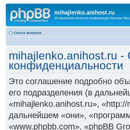
mihajlenko.anihost.ru
Интерлингвистическая конференция Николая Мих
Список форумов
mihajlenko.anihost.ru 
конфиденциальности
Это соглашение подробно объяс
его подразделения (в дальне
«mihajlenko.anihost.ru», «http:/
дальнейшем «они», «программ
«www.phpbb.com», «phpBB Gro