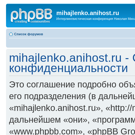
mihajlenko.anihost.ru
Интерлингвистическая конференция Николая Мих
Список форумов
mihajlenko.anihost.ru 
конфиденциальности
Это соглашение подробно объяс
его подразделения (в дальне
«mihajlenko.anihost.ru», «http:/
дальнейшем «они», «программ
«www.phpbb.com», «phpBB Gro