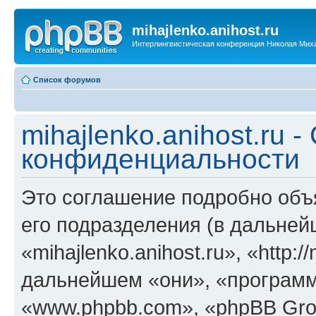
mihajlenko.anihost.ru
Интерлингвистическая конференция Николая Мих
Список форумов
mihajlenko.anihost.ru 
конфиденциальности
Это соглашение подробно объяс
его подразделения (в дальне
«mihajlenko.anihost.ru», «http:/
дальнейшем «они», «программ
«www.phpbb.com», «phpBB Gro