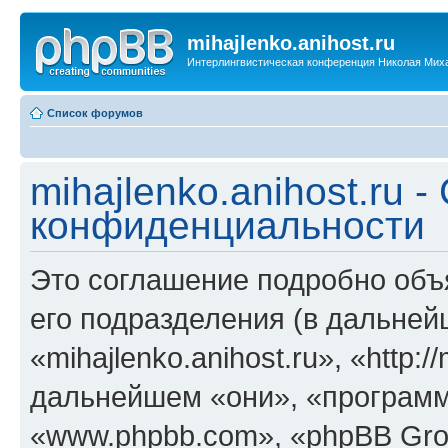
mihajlenko.anihost.ru
Интерлингвистическая конференция Николая Мих
Список форумов
mihajlenko.anihost.ru 
конфиденциальности
Это соглашение подробно объяс
его подразделения (в дальне
«mihajlenko.anihost.ru», «http:/
дальнейшем «они», «программ
«www.phpbb.com», «phpBB Gro