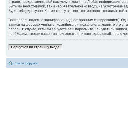
стране, предоставляющей нам услуги хостинга. Любая информация, запр
быть как необходимой, так и необязательной ко вводу, на усмотрение а
будет общедоступна. Кроме того, у вас есть возможность согласиться
Ваш пароль надежно зашифрован (односторонним хэшированием). Однако
записи на форумах «mihajlenko.anihost.ru», пожалуйста, храните его в т
пароль. В случае, если вы забудете ваш пароль к вашей учётной запи
необходимо ввести ваше имя пользователя и ваш адрес email, после ч
Вернуться на страницу входа
Список форумов