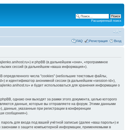
Расширенный поиск
FAQ
Регистрация
Вход
hajlenko.anihost.ru») и phpBB (в дальнейшем «они», «программное
льских сессий (в дальнейшем «ваша информация»).
B определенного числа "cookies" (небольшие текстовые файлы,
d») и идентификатор анонимной сессии (в дальнейшем «session-id»),
jlenko.anihost.ru» и будет использоваться для хранения информации о
phpBB, однако они выходят за рамки этого документа, целью которого
вляются данные, которые вы отправляете на форум. Этими данными
), данные, указанные при регистрации в конференции
аши сообщения»).
пароль для входа под вашей учётной записью (далее «ваш пароль») и
тся законами о защите компьютерной информации, применяемыми в