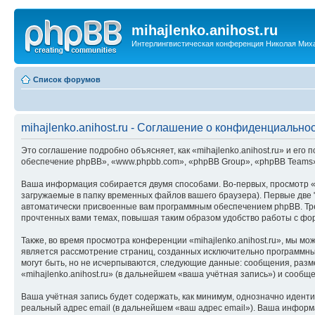
mihajlenko.anihost.ru
Интерлингвистическая конференция Николая Мих
Список форумов
mihajlenko.anihost.ru - Соглашение о конфиденциально
Это соглашение подробно объясняет, как «mihajlenko.anihost.ru» и его п
обеспечение phpBB», «www.phpbb.com», «phpBB Group», «phpBB Teams»
Ваша информация собирается двумя способами. Во-первых, просмотр «m
загружаемые в папку временных файлов вашего браузера). Первые две "
автоматически присвоенные вам программным обеспечением phpBB. Трет
прочтенных вами темах, повышая таким образом удобство работы с фо
Также, во время просмотра конференции «mihajlenko.anihost.ru», мы м
является рассмотрение страниц, созданных исключительно программн
могут быть, но не исчерпываются, следующие данные: сообщения, раз
«mihajlenko.anihost.ru» (в дальнейшем «ваша учётная запись») и сооб
Ваша учётная запись будет содержать, как минимум, однозначно идент
реальный адрес email (в дальнейшем «ваш адрес email»). Ваша информ