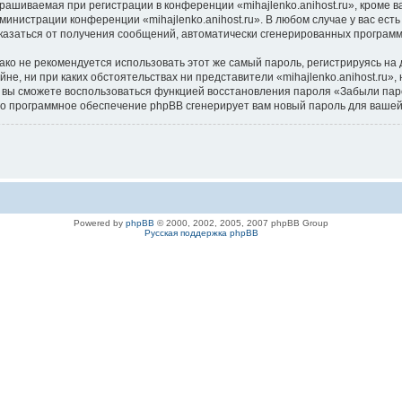
ашиваемая при регистрации в конференции «mihajlenko.anihost.ru», кроме в
дминистрации конференции «mihajlenko.anihost.ru». В любом случае у вас ес
/отказаться от получения сообщений, автоматически сгенерированных програ
 не рекомендуется использовать этот же самый пароль, регистрируясь на д
айне, ни при каких обстоятельствах ни представители «mihajlenko.anihost.ru»
си, вы сможете воспользоваться функцией восстановления пароля «Забыли п
его программное обеспечение phpBB сгенерирует вам новый пароль для вашей
Powered by
phpBB
© 2000, 2002, 2005, 2007 phpBB Group
Русская поддержка phpBB