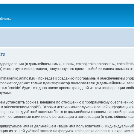
айленко
сти
одразделения (в дальнейшем «мы», «наш», «mihajlenko.anihost.ru», «http://mi
) используют информацию, полученную во время любой из ваших пользовате
ihajlenko.anihost.ru» приведёт к созданию программным обеспечением phpB
cookie" содержат только идентификатор пользователя (в дальнейшем «user-i
ья "cookie" будет создана после просмотра одной из тем конференции «miha
румами.
ожем установить cookies, внешние по отношению к программному обеспечению 
ым обеспечением phpBB. Вторым источником получения вашей информации я
мещенные под учётной записью Гостя (в дальнейшем «анонимные сообщения»
щения, оставленные вами после регистрации и авторизации (в дальнейшем «в
ифицируемое имя (в дальнейшем «ваше имя пользователя»), индивидуальный 
ация из вашей учётной записи на форумах «mihajlenko.anihost.ru» охраняе