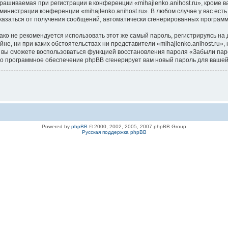
ашиваемая при регистрации в конференции «mihajlenko.anihost.ru», кроме в
дминистрации конференции «mihajlenko.anihost.ru». В любом случае у вас ес
/отказаться от получения сообщений, автоматически сгенерированных програ
 не рекомендуется использовать этот же самый пароль, регистрируясь на д
айне, ни при каких обстоятельствах ни представители «mihajlenko.anihost.ru»
си, вы сможете воспользоваться функцией восстановления пароля «Забыли п
его программное обеспечение phpBB сгенерирует вам новый пароль для вашей
Powered by
phpBB
© 2000, 2002, 2005, 2007 phpBB Group
Русская поддержка phpBB