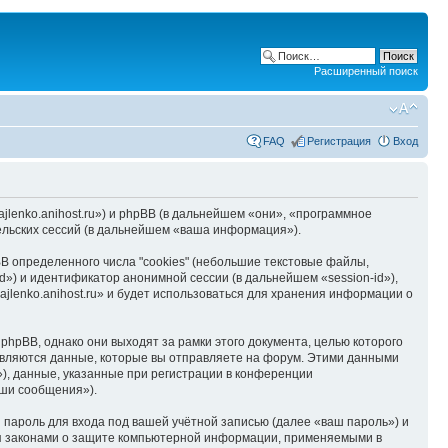
Расширенный поиск
FAQ
Регистрация
Вход
hajlenko.anihost.ru») и phpBB (в дальнейшем «они», «программное
льских сессий (в дальнейшем «ваша информация»).
B определенного числа "cookies" (небольшие текстовые файлы,
d») и идентификатор анонимной сессии (в дальнейшем «session-id»),
jlenko.anihost.ru» и будет использоваться для хранения информации о
phpBB, однако они выходят за рамки этого документа, целью которого
вляются данные, которые вы отправляете на форум. Этими данными
), данные, указанные при регистрации в конференции
аши сообщения»).
пароль для входа под вашей учётной записью (далее «ваш пароль») и
тся законами о защите компьютерной информации, применяемыми в