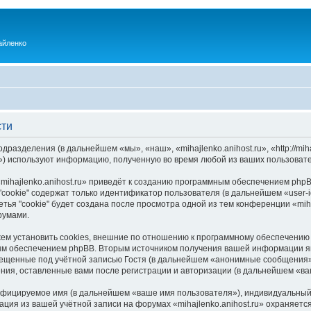
айленко
сти
одразделения (в дальнейшем «мы», «наш», «mihajlenko.anihost.ru», «http://mi
) используют информацию, полученную во время любой из ваших пользовате
ihajlenko.anihost.ru» приведёт к созданию программным обеспечением phpB
cookie" содержат только идентификатор пользователя (в дальнейшем «user-i
ья "cookie" будет создана после просмотра одной из тем конференции «miha
румами.
ожем установить cookies, внешние по отношению к программному обеспечению 
ым обеспечением phpBB. Вторым источником получения вашей информации я
мещенные под учётной записью Гостя (в дальнейшем «анонимные сообщения»
щения, оставленные вами после регистрации и авторизации (в дальнейшем «в
ифицируемое имя (в дальнейшем «ваше имя пользователя»), индивидуальный 
ация из вашей учётной записи на форумах «mihajlenko.anihost.ru» охраняе