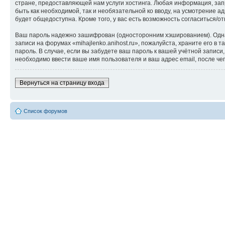
стране, предоставляющей нам услуги хостинга. Любая информация, запр
быть как необходимой, так и необязательной ко вводу, на усмотрение а
будет общедоступна. Кроме того, у вас есть возможность согласиться
Ваш пароль надежно зашифрован (односторонним хэшированием). Однако
записи на форумах «mihajlenko.anihost.ru», пожалуйста, храните его в т
пароль. В случае, если вы забудете ваш пароль к вашей учётной запи
необходимо ввести ваше имя пользователя и ваш адрес email, после ч
Вернуться на страницу входа
Список форумов