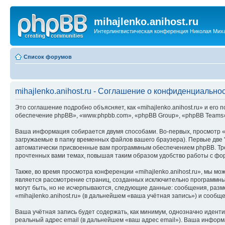
mihajlenko.anihost.ru
Интерлингвистическая конференция Николая Мих
Список форумов
mihajlenko.anihost.ru - Соглашение о конфиденциально
Это соглашение подробно объясняет, как «mihajlenko.anihost.ru» и его п
обеспечение phpBB», «www.phpbb.com», «phpBB Group», «phpBB Teams»
Ваша информация собирается двумя способами. Во-первых, просмотр «m
загружаемые в папку временных файлов вашего браузера). Первые две "
автоматически присвоенные вам программным обеспечением phpBB. Трет
прочтенных вами темах, повышая таким образом удобство работы с фо
Также, во время просмотра конференции «mihajlenko.anihost.ru», мы м
является рассмотрение страниц, созданных исключительно программн
могут быть, но не исчерпываются, следующие данные: сообщения, раз
«mihajlenko.anihost.ru» (в дальнейшем «ваша учётная запись») и сооб
Ваша учётная запись будет содержать, как минимум, однозначно идент
реальный адрес email (в дальнейшем «ваш адрес email»). Ваша информ