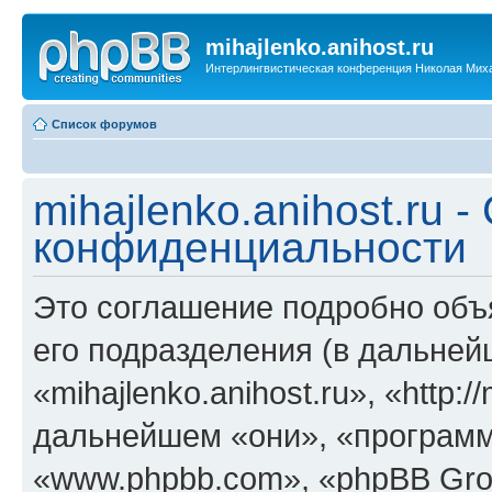
mihajlenko.anihost.ru
Интерлингвистическая конференция Николая Мих
Список форумов
mihajlenko.anihost.ru 
конфиденциальности
Это соглашение подробно объяс
его подразделения (в дальне
«mihajlenko.anihost.ru», «http:/
дальнейшем «они», «программ
«www.phpbb.com», «phpBB Gro