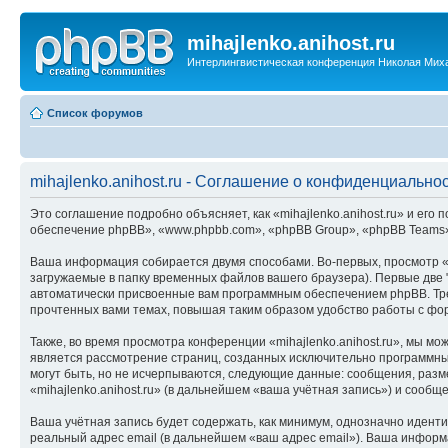
mihajlenko.anihost.ru
Интерлингвистическая конференция Николая Мих
Список форумов
mihajlenko.anihost.ru - Соглашение о конфиденциально
Это соглашение подробно объясняет, как «mihajlenko.anihost.ru» и его п
обеспечение phpBB», «www.phpbb.com», «phpBB Group», «phpBB Teams»
Ваша информация собирается двумя способами. Во-первых, просмотр «m
загружаемые в папку временных файлов вашего браузера). Первые две "
автоматически присвоенные вам программным обеспечением phpBB. Трет
прочтенных вами темах, повышая таким образом удобство работы с фо
Также, во время просмотра конференции «mihajlenko.anihost.ru», мы м
является рассмотрение страниц, созданных исключительно программн
могут быть, но не исчерпываются, следующие данные: сообщения, раз
«mihajlenko.anihost.ru» (в дальнейшем «ваша учётная запись») и сооб
Ваша учётная запись будет содержать, как минимум, однозначно идент
реальный адрес email (в дальнейшем «ваш адрес email»). Ваша информ