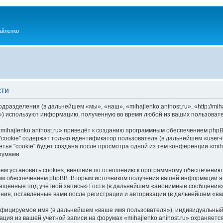
айленко
сти
одразделения (в дальнейшем «мы», «наш», «mihajlenko.anihost.ru», «http://mi
) используют информацию, полученную во время любой из ваших пользовате
ihajlenko.anihost.ru» приведёт к созданию программным обеспечением phpB
cookie" содержат только идентификатор пользователя (в дальнейшем «user-i
ья "cookie" будет создана после просмотра одной из тем конференции «miha
румами.
ожем установить cookies, внешние по отношению к программному обеспечению 
ым обеспечением phpBB. Вторым источником получения вашей информации я
мещенные под учётной записью Гостя (в дальнейшем «анонимные сообщения»
щения, оставленные вами после регистрации и авторизации (в дальнейшем «в
ифицируемое имя (в дальнейшем «ваше имя пользователя»), индивидуальный 
ация из вашей учётной записи на форумах «mihajlenko.anihost.ru» охраняе