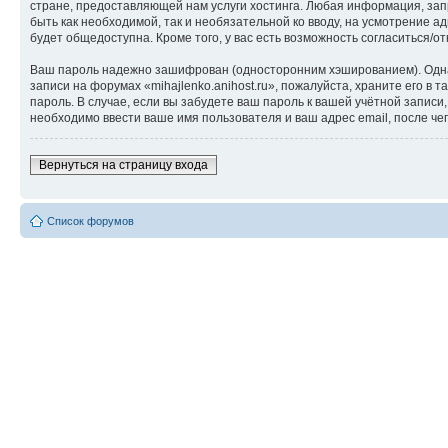
стране, предоставляющей нам услуги хостинга. Любая информация, запр
быть как необходимой, так и необязательной ко вводу, на усмотрение а
будет общедоступна. Кроме того, у вас есть возможность согласиться
Ваш пароль надежно зашифрован (односторонним хэшированием). Однако
записи на форумах «mihajlenko.anihost.ru», пожалуйста, храните его в т
пароль. В случае, если вы забудете ваш пароль к вашей учётной запи
необходимо ввести ваше имя пользователя и ваш адрес email, после ч
Вернуться на страницу входа
Список форумов