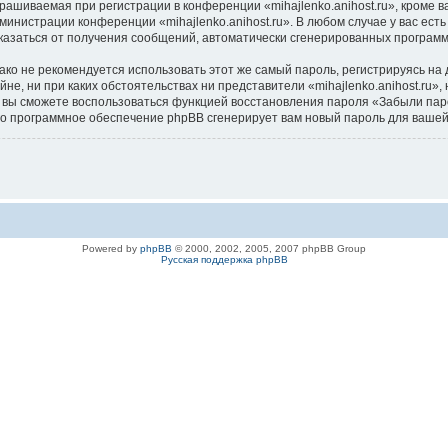
ашиваемая при регистрации в конференции «mihajlenko.anihost.ru», кроме в
дминистрации конференции «mihajlenko.anihost.ru». В любом случае у вас ес
/отказаться от получения сообщений, автоматически сгенерированных програ
 не рекомендуется использовать этот же самый пароль, регистрируясь на д
айне, ни при каких обстоятельствах ни представители «mihajlenko.anihost.ru»
си, вы сможете воспользоваться функцией восстановления пароля «Забыли п
его программное обеспечение phpBB сгенерирует вам новый пароль для вашей
Powered by
phpBB
© 2000, 2002, 2005, 2007 phpBB Group
Русская поддержка phpBB