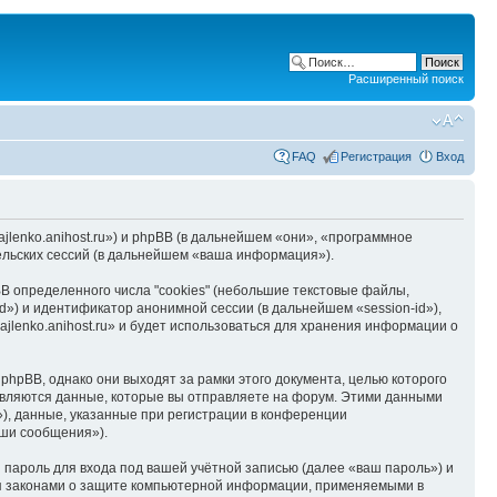
Расширенный поиск
FAQ
Регистрация
Вход
hajlenko.anihost.ru») и phpBB (в дальнейшем «они», «программное
льских сессий (в дальнейшем «ваша информация»).
B определенного числа "cookies" (небольшие текстовые файлы,
d») и идентификатор анонимной сессии (в дальнейшем «session-id»),
jlenko.anihost.ru» и будет использоваться для хранения информации о
phpBB, однако они выходят за рамки этого документа, целью которого
вляются данные, которые вы отправляете на форум. Этими данными
), данные, указанные при регистрации в конференции
аши сообщения»).
пароль для входа под вашей учётной записью (далее «ваш пароль») и
тся законами о защите компьютерной информации, применяемыми в