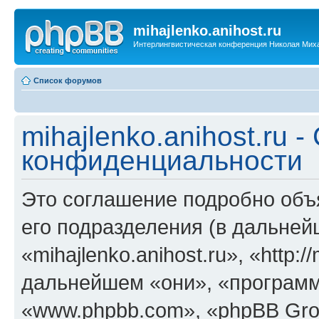
mihajlenko.anihost.ru
Интерлингвистическая конференция Николая Мих
Список форумов
mihajlenko.anihost.ru 
конфиденциальности
Это соглашение подробно объяс
его подразделения (в дальне
«mihajlenko.anihost.ru», «http:/
дальнейшем «они», «программ
«www.phpbb.com», «phpBB Gro