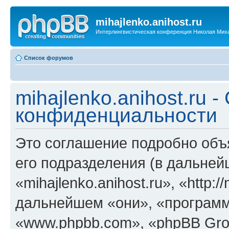
mihajlenko.anihost.ru
Интерлингвистическая конференция Николая Мих
Список форумов
mihajlenko.anihost.ru 
конфиденциальности
Это соглашение подробно объяс
его подразделения (в дальне
«mihajlenko.anihost.ru», «http:/
дальнейшем «они», «программ
«www.phpbb.com», «phpBB Gro