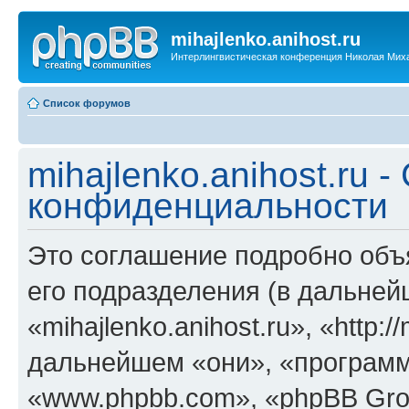
mihajlenko.anihost.ru
Интерлингвистическая конференция Николая Мих
Список форумов
mihajlenko.anihost.ru 
конфиденциальности
Это соглашение подробно объяс
его подразделения (в дальне
«mihajlenko.anihost.ru», «http:/
дальнейшем «они», «программ
«www.phpbb.com», «phpBB Gro