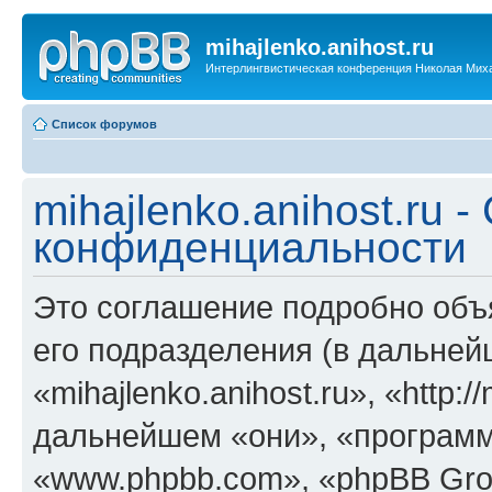
mihajlenko.anihost.ru
Интерлингвистическая конференция Николая Мих
Список форумов
mihajlenko.anihost.ru 
конфиденциальности
Это соглашение подробно объяс
его подразделения (в дальне
«mihajlenko.anihost.ru», «http:/
дальнейшем «они», «программ
«www.phpbb.com», «phpBB Gro