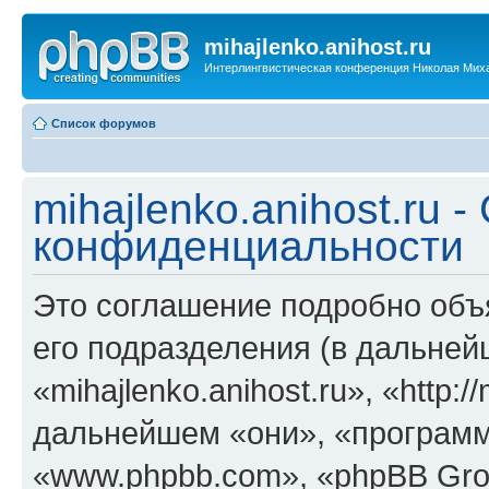
mihajlenko.anihost.ru
Интерлингвистическая конференция Николая Мих
Список форумов
mihajlenko.anihost.ru 
конфиденциальности
Это соглашение подробно объяс
его подразделения (в дальне
«mihajlenko.anihost.ru», «http:/
дальнейшем «они», «программ
«www.phpbb.com», «phpBB Gro