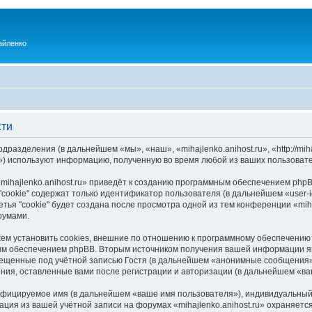
айленко
сти
одразделения (в дальнейшем «мы», «наш», «mihajlenko.anihost.ru», «http://mi
) используют информацию, полученную во время любой из ваших пользовате
ihajlenko.anihost.ru» приведёт к созданию программным обеспечением phpB
cookie" содержат только идентификатор пользователя (в дальнейшем «user-i
ья "cookie" будет создана после просмотра одной из тем конференции «miha
румами.
ожем установить cookies, внешние по отношению к программному обеспечению 
ым обеспечением phpBB. Вторым источником получения вашей информации я
мещенные под учётной записью Гостя (в дальнейшем «анонимные сообщения»
щения, оставленные вами после регистрации и авторизации (в дальнейшем «в
ифицируемое имя (в дальнейшем «ваше имя пользователя»), индивидуальный 
ация из вашей учётной записи на форумах «mihajlenko.anihost.ru» охраняе