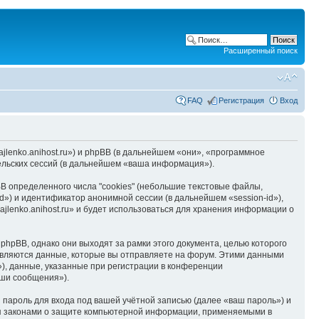
Расширенный поиск
FAQ
Регистрация
Вход
hajlenko.anihost.ru») и phpBB (в дальнейшем «они», «программное
льских сессий (в дальнейшем «ваша информация»).
B определенного числа "cookies" (небольшие текстовые файлы,
d») и идентификатор анонимной сессии (в дальнейшем «session-id»),
jlenko.anihost.ru» и будет использоваться для хранения информации о
phpBB, однако они выходят за рамки этого документа, целью которого
вляются данные, которые вы отправляете на форум. Этими данными
), данные, указанные при регистрации в конференции
аши сообщения»).
пароль для входа под вашей учётной записью (далее «ваш пароль») и
тся законами о защите компьютерной информации, применяемыми в