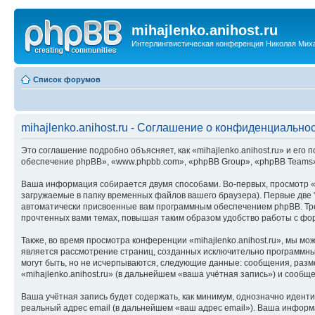
mihajlenko.anihost.ru
Интерлингвистическая конференция Николая Мих
Список форумов
mihajlenko.anihost.ru - Соглашение о конфиденциально
Это соглашение подробно объясняет, как «mihajlenko.anihost.ru» и его п
обеспечение phpBB», «www.phpbb.com», «phpBB Group», «phpBB Teams»
Ваша информация собирается двумя способами. Во-первых, просмотр «m
загружаемые в папку временных файлов вашего браузера). Первые две "
автоматически присвоенные вам программным обеспечением phpBB. Трет
прочтенных вами темах, повышая таким образом удобство работы с фо
Также, во время просмотра конференции «mihajlenko.anihost.ru», мы м
является рассмотрение страниц, созданных исключительно программн
могут быть, но не исчерпываются, следующие данные: сообщения, раз
«mihajlenko.anihost.ru» (в дальнейшем «ваша учётная запись») и сооб
Ваша учётная запись будет содержать, как минимум, однозначно идент
реальный адрес email (в дальнейшем «ваш адрес email»). Ваша информ