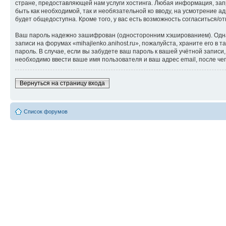
стране, предоставляющей нам услуги хостинга. Любая информация, запр
быть как необходимой, так и необязательной ко вводу, на усмотрение а
будет общедоступна. Кроме того, у вас есть возможность согласиться
Ваш пароль надежно зашифрован (односторонним хэшированием). Однако
записи на форумах «mihajlenko.anihost.ru», пожалуйста, храните его в т
пароль. В случае, если вы забудете ваш пароль к вашей учётной запи
необходимо ввести ваше имя пользователя и ваш адрес email, после ч
Вернуться на страницу входа
Список форумов