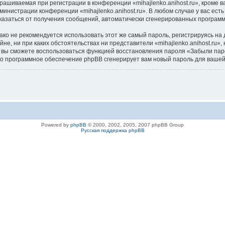
ашиваемая при регистрации в конференции «mihajlenko.anihost.ru», кроме в
дминистрации конференции «mihajlenko.anihost.ru». В любом случае у вас ес
/отказаться от получения сообщений, автоматически сгенерированных програ
 не рекомендуется использовать этот же самый пароль, регистрируясь на д
айне, ни при каких обстоятельствах ни представители «mihajlenko.anihost.ru»
си, вы сможете воспользоваться функцией восстановления пароля «Забыли п
его программное обеспечение phpBB сгенерирует вам новый пароль для вашей
Powered by
phpBB
© 2000, 2002, 2005, 2007 phpBB Group
Русская поддержка phpBB