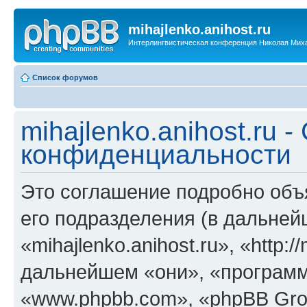
mihajlenko.anihost.ru
Интерлингвистическая конференция Николая Мих
Список форумов
mihajlenko.anihost.ru 
конфиденциальности
Это соглашение подробно объяс
его подразделения (в дальне
«mihajlenko.anihost.ru», «http:/
дальнейшем «они», «программ
«www.phpbb.com», «phpBB Gro