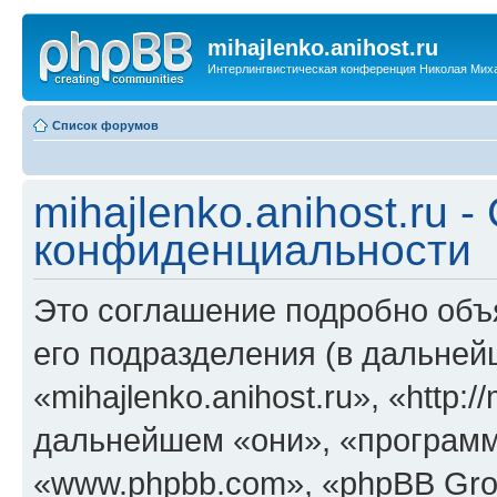
mihajlenko.anihost.ru
Интерлингвистическая конференция Николая Мих
Список форумов
mihajlenko.anihost.ru 
конфиденциальности
Это соглашение подробно объяс
его подразделения (в дальне
«mihajlenko.anihost.ru», «http:/
дальнейшем «они», «программ
«www.phpbb.com», «phpBB Gro