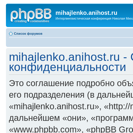
mihajlenko.anihost.ru
Интерлингвистическая конференция Николая Мих
Список форумов
mihajlenko.anihost.ru 
конфиденциальности
Это соглашение подробно объяс
его подразделения (в дальне
«mihajlenko.anihost.ru», «http:/
дальнейшем «они», «программ
«www.phpbb.com», «phpBB Gro