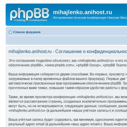
mihajlenko.anihost.ru
Интерлингвистическая конференция Николая Мих
Список форумов
mihajlenko.anihost.ru - Соглашение о конфиденциально
Это соглашение подробно объясняет, как «mihajlenko.anihost.ru» и его п
обеспечение phpBB», «www.phpbb.com», «phpBB Group», «phpBB Teams»
Ваша информация собирается двумя способами. Во-первых, просмотр «m
загружаемые в папку временных файлов вашего браузера). Первые две "
автоматически присвоенные вам программным обеспечением phpBB. Трет
прочтенных вами темах, повышая таким образом удобство работы с фо
Также, во время просмотра конференции «mihajlenko.anihost.ru», мы м
является рассмотрение страниц, созданных исключительно программн
могут быть, но не исчерпываются, следующие данные: сообщения, раз
«mihajlenko.anihost.ru» (в дальнейшем «ваша учётная запись») и сооб
Ваша учётная запись будет содержать, как минимум, однозначно идент
реальный адрес email (в дальнейшем «ваш адрес email»). Ваша информ