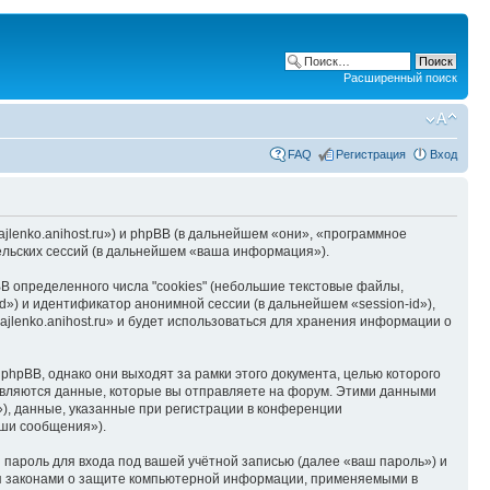
Расширенный поиск
FAQ
Регистрация
Вход
hajlenko.anihost.ru») и phpBB (в дальнейшем «они», «программное
льских сессий (в дальнейшем «ваша информация»).
B определенного числа "cookies" (небольшие текстовые файлы,
d») и идентификатор анонимной сессии (в дальнейшем «session-id»),
jlenko.anihost.ru» и будет использоваться для хранения информации о
phpBB, однако они выходят за рамки этого документа, целью которого
вляются данные, которые вы отправляете на форум. Этими данными
), данные, указанные при регистрации в конференции
аши сообщения»).
пароль для входа под вашей учётной записью (далее «ваш пароль») и
тся законами о защите компьютерной информации, применяемыми в