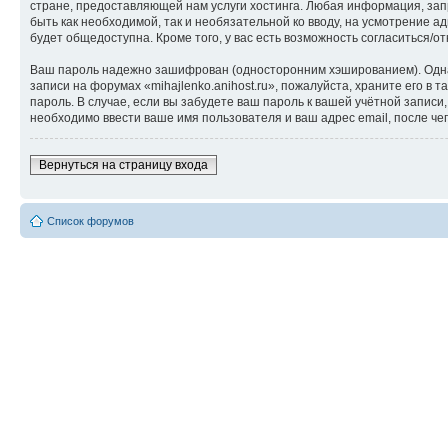
стране, предоставляющей нам услуги хостинга. Любая информация, запр
быть как необходимой, так и необязательной ко вводу, на усмотрение а
будет общедоступна. Кроме того, у вас есть возможность согласиться
Ваш пароль надежно зашифрован (односторонним хэшированием). Однако
записи на форумах «mihajlenko.anihost.ru», пожалуйста, храните его в т
пароль. В случае, если вы забудете ваш пароль к вашей учётной запи
необходимо ввести ваше имя пользователя и ваш адрес email, после ч
Вернуться на страницу входа
Список форумов