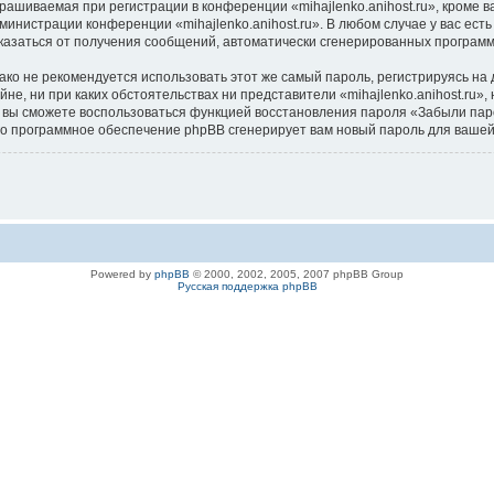
ашиваемая при регистрации в конференции «mihajlenko.anihost.ru», кроме в
дминистрации конференции «mihajlenko.anihost.ru». В любом случае у вас ес
/отказаться от получения сообщений, автоматически сгенерированных програ
 не рекомендуется использовать этот же самый пароль, регистрируясь на д
айне, ни при каких обстоятельствах ни представители «mihajlenko.anihost.ru»
си, вы сможете воспользоваться функцией восстановления пароля «Забыли п
его программное обеспечение phpBB сгенерирует вам новый пароль для вашей
Powered by
phpBB
© 2000, 2002, 2005, 2007 phpBB Group
Русская поддержка phpBB