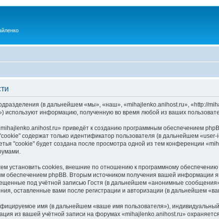
айленко
сти
одразделения (в дальнейшем «мы», «наш», «mihajlenko.anihost.ru», «http://mi
) используют информацию, полученную во время любой из ваших пользовате
ihajlenko.anihost.ru» приведёт к созданию программным обеспечением phpB
cookie" содержат только идентификатор пользователя (в дальнейшем «user-i
ья "cookie" будет создана после просмотра одной из тем конференции «miha
румами.
ожем установить cookies, внешние по отношению к программному обеспечению 
ым обеспечением phpBB. Вторым источником получения вашей информации я
мещенные под учётной записью Гостя (в дальнейшем «анонимные сообщения»
щения, оставленные вами после регистрации и авторизации (в дальнейшем «в
ифицируемое имя (в дальнейшем «ваше имя пользователя»), индивидуальный 
ация из вашей учётной записи на форумах «mihajlenko.anihost.ru» охраняе