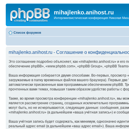
mihajlenko.anihost.ru
Интерлингвистическая конференция Николая Мих
Список форумов
mihajlenko.anihost.ru - Соглашение о конфиденциально
Это соглашение подробно объясняет, как «mihajlenko.anihost.ru» и его п
обеспечение phpBB», «www.phpbb.com», «phpBB Group», «phpBB Teams»
Ваша информация собирается двумя способами. Во-первых, просмотр «m
загружаемые в папку временных файлов вашего браузера). Первые две "
автоматически присвоенные вам программным обеспечением phpBB. Трет
прочтенных вами темах, повышая таким образом удобство работы с фо
Также, во время просмотра конференции «mihajlenko.anihost.ru», мы м
является рассмотрение страниц, созданных исключительно программн
могут быть, но не исчерпываются, следующие данные: сообщения, раз
«mihajlenko.anihost.ru» (в дальнейшем «ваша учётная запись») и сооб
Ваша учётная запись будет содержать, как минимум, однозначно идент
реальный адрес email (в дальнейшем «ваш адрес email»). Ваша информ