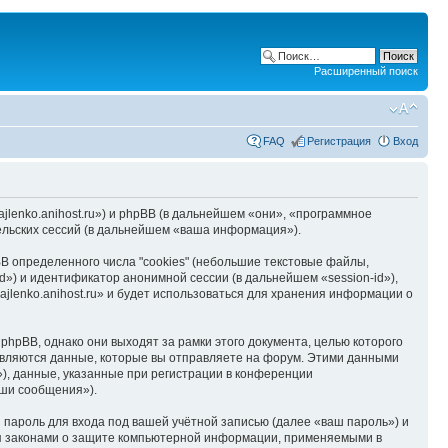
Расширенный поиск
FAQ
Регистрация
Вход
hajlenko.anihost.ru») и phpBB (в дальнейшем «они», «программное
льских сессий (в дальнейшем «ваша информация»).
B определенного числа "cookies" (небольшие текстовые файлы,
d») и идентификатор анонимной сессии (в дальнейшем «session-id»),
jlenko.anihost.ru» и будет использоваться для хранения информации о
phpBB, однако они выходят за рамки этого документа, целью которого
вляются данные, которые вы отправляете на форум. Этими данными
), данные, указанные при регистрации в конференции
аши сообщения»).
пароль для входа под вашей учётной записью (далее «ваш пароль») и
тся законами о защите компьютерной информации, применяемыми в