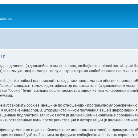
айленко
сти
одразделения (в дальнейшем «мы», «наш», «mihajlenko.anihost.ru», «http://mi
) используют информацию, полученную во время любой из ваших пользовате
ihajlenko.anihost.ru» приведёт к созданию программным обеспечением phpB
cookie" содержат только идентификатор пользователя (в дальнейшем «user-i
ья "cookie" будет создана после просмотра одной из тем конференции «miha
румами.
ожем установить cookies, внешние по отношению к программному обеспечению 
ым обеспечением phpBB. Вторым источником получения вашей информации я
мещенные под учётной записью Гостя (в дальнейшем «анонимные сообщения»
щения, оставленные вами после регистрации и авторизации (в дальнейшем «в
ифицируемое имя (в дальнейшем «ваше имя пользователя»), индивидуальный 
ация из вашей учётной записи на форумах «mihajlenko.anihost.ru» охраняе