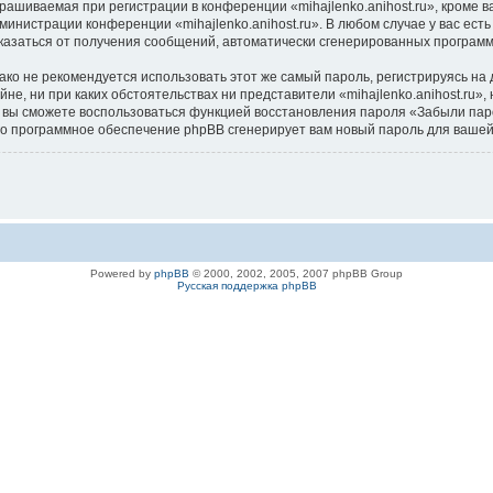
ашиваемая при регистрации в конференции «mihajlenko.anihost.ru», кроме в
дминистрации конференции «mihajlenko.anihost.ru». В любом случае у вас ес
/отказаться от получения сообщений, автоматически сгенерированных програ
 не рекомендуется использовать этот же самый пароль, регистрируясь на д
айне, ни при каких обстоятельствах ни представители «mihajlenko.anihost.ru»
си, вы сможете воспользоваться функцией восстановления пароля «Забыли п
его программное обеспечение phpBB сгенерирует вам новый пароль для вашей
Powered by
phpBB
© 2000, 2002, 2005, 2007 phpBB Group
Русская поддержка phpBB