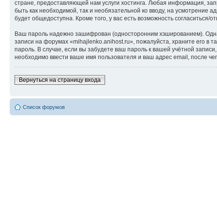
стране, предоставляющей нам услуги хостинга. Любая информация, запр
быть как необходимой, так и необязательной ко вводу, на усмотрение а
будет общедоступна. Кроме того, у вас есть возможность согласиться
Ваш пароль надежно зашифрован (односторонним хэшированием). Однако
записи на форумах «mihajlenko.anihost.ru», пожалуйста, храните его в т
пароль. В случае, если вы забудете ваш пароль к вашей учётной запи
необходимо ввести ваше имя пользователя и ваш адрес email, после ч
Вернуться на страницу входа
Список форумов