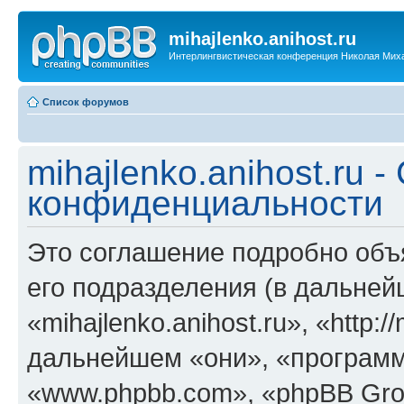
mihajlenko.anihost.ru
Интерлингвистическая конференция Николая Мих
Список форумов
mihajlenko.anihost.ru 
конфиденциальности
Это соглашение подробно объяс
его подразделения (в дальне
«mihajlenko.anihost.ru», «http:/
дальнейшем «они», «программ
«www.phpbb.com», «phpBB Gro