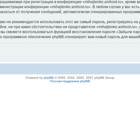
ашиваемая при регистрации в конференции «mihajlenko.anihost.ru», кроме в
дминистрации конференции «mihajlenko.anihost.ru». В любом случае у вас ес
/отказаться от получения сообщений, автоматически сгенерированных програ
 не рекомендуется использовать этот же самый пароль, регистрируясь на д
айне, ни при каких обстоятельствах ни представители «mihajlenko.anihost.ru»
си, вы сможете воспользоваться функцией восстановления пароля «Забыли п
его программное обеспечение phpBB сгенерирует вам новый пароль для вашей
Powered by
phpBB
© 2000, 2002, 2005, 2007 phpBB Group
Русская поддержка phpBB