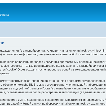
айленко
сти
одразделения (в дальнейшем «мы», «наш», «mihajlenko.anihost.ru», «http://mi
) используют информацию, полученную во время любой из ваших пользовате
ihajlenko.anihost.ru» приведёт к созданию программным обеспечением phpB
cookie" содержат только идентификатор пользователя (в дальнейшем «user-i
ья "cookie" будет создана после просмотра одной из тем конференции «miha
румами.
ожем установить cookies, внешние по отношению к программному обеспечению 
ым обеспечением phpBB. Вторым источником получения вашей информации я
мещенные под учётной записью Гостя (в дальнейшем «анонимные сообщения»
щения, оставленные вами после регистрации и авторизации (в дальнейшем «в
ифицируемое имя (в дальнейшем «ваше имя пользователя»), индивидуальный 
ация из вашей учётной записи на форумах «mihajlenko.anihost.ru» охраняе