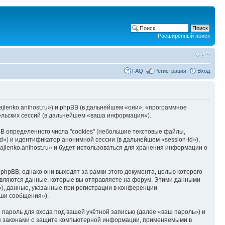
Расширенный поиск
FAQ
Регистрация
Вход
hajlenko.anihost.ru») и phpBB (в дальнейшем «они», «программное
льских сессий (в дальнейшем «ваша информация»).
B определенного числа "cookies" (небольшие текстовые файлы,
d») и идентификатор анонимной сессии (в дальнейшем «session-id»),
jlenko.anihost.ru» и будет использоваться для хранения информации о
phpBB, однако они выходят за рамки этого документа, целью которого
вляются данные, которые вы отправляете на форум. Этими данными
), данные, указанные при регистрации в конференции
аши сообщения»).
пароль для входа под вашей учётной записью (далее «ваш пароль») и
тся законами о защите компьютерной информации, применяемыми в