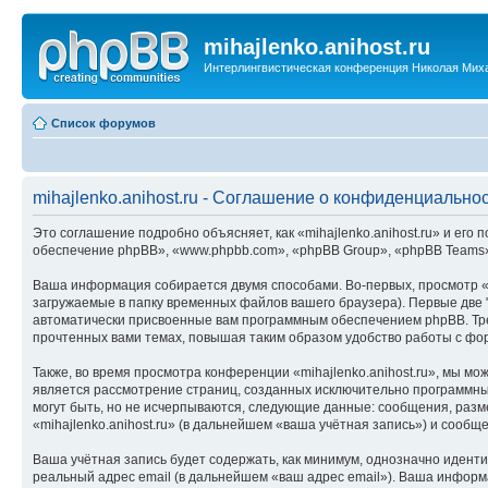
mihajlenko.anihost.ru
Интерлингвистическая конференция Николая Мих
Список форумов
mihajlenko.anihost.ru - Соглашение о конфиденциально
Это соглашение подробно объясняет, как «mihajlenko.anihost.ru» и его п
обеспечение phpBB», «www.phpbb.com», «phpBB Group», «phpBB Teams»
Ваша информация собирается двумя способами. Во-первых, просмотр «m
загружаемые в папку временных файлов вашего браузера). Первые две "
автоматически присвоенные вам программным обеспечением phpBB. Трет
прочтенных вами темах, повышая таким образом удобство работы с фо
Также, во время просмотра конференции «mihajlenko.anihost.ru», мы м
является рассмотрение страниц, созданных исключительно программн
могут быть, но не исчерпываются, следующие данные: сообщения, раз
«mihajlenko.anihost.ru» (в дальнейшем «ваша учётная запись») и сооб
Ваша учётная запись будет содержать, как минимум, однозначно идент
реальный адрес email (в дальнейшем «ваш адрес email»). Ваша информ