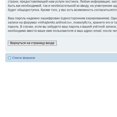
стране, предоставляющей нам услуги хостинга. Любая информация, запр
быть как необходимой, так и необязательной ко вводу, на усмотрение а
будет общедоступна. Кроме того, у вас есть возможность согласиться
Ваш пароль надежно зашифрован (односторонним хэшированием). Однако
записи на форумах «mihajlenko.anihost.ru», пожалуйста, храните его в т
пароль. В случае, если вы забудете ваш пароль к вашей учётной запи
необходимо ввести ваше имя пользователя и ваш адрес email, после ч
Вернуться на страницу входа
Список форумов