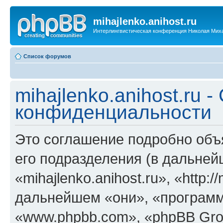
mihajlenko.anihost.ru
Интерлингвистическая конференция Николая Мих
Список форумов
mihajlenko.anihost.ru 
конфиденциальности
Это соглашение подробно объяс
его подразделения (в дальне
«mihajlenko.anihost.ru», «http:/
дальнейшем «они», «программ
«www.phpbb.com», «phpBB Gro