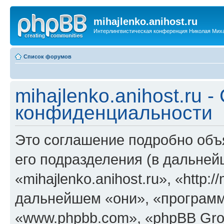
mihajlenko.anihost.ru
Интерлингвистическая конференция Николая Мих
Список форумов
mihajlenko.anihost.ru 
конфиденциальности
Это соглашение подробно объяс
его подразделения (в дальне
«mihajlenko.anihost.ru», «http:/
дальнейшем «они», «программ
«www.phpbb.com», «phpBB Gro