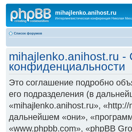
mihajlenko.anihost.ru
Интерлингвистическая конференция Николая Мих
Список форумов
mihajlenko.anihost.ru 
конфиденциальности
Это соглашение подробно объяс
его подразделения (в дальне
«mihajlenko.anihost.ru», «http:/
дальнейшем «они», «программ
«www.phpbb.com», «phpBB Gro