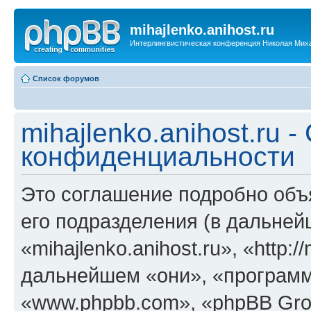
mihajlenko.anihost.ru
Интерлингвистическая конференция Николая Мих
Список форумов
mihajlenko.anihost.ru 
конфиденциальности
Это соглашение подробно объяс
его подразделения (в дальне
«mihajlenko.anihost.ru», «http:/
дальнейшем «они», «программ
«www.phpbb.com», «phpBB Gro