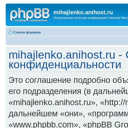
mihajlenko.anihost.ru
Интерлингвистическая конференция Николая Мих
Список форумов
mihajlenko.anihost.ru 
конфиденциальности
Это соглашение подробно объяс
его подразделения (в дальне
«mihajlenko.anihost.ru», «http:/
дальнейшем «они», «программ
«www.phpbb.com», «phpBB Gro