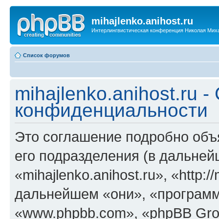
mihajlenko.anihost.ru
Интерлингвистическая конференция Николая Мих
Список форумов
mihajlenko.anihost.ru 
конфиденциальности
Это соглашение подробно объяс
его подразделения (в дальне
«mihajlenko.anihost.ru», «http:/
дальнейшем «они», «программ
«www.phpbb.com», «phpBB Gro