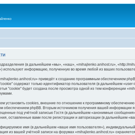
айленко
сти
одразделения (в дальнейшем «мы», «наш», «mihajlenko.anihost.ru», «http://mi
) используют информацию, полученную во время любой из ваших пользовате
ihajlenko.anihost.ru» приведёт к созданию программным обеспечением phpB
cookie" содержат только идентификатор пользователя (в дальнейшем «user-i
ья "cookie" будет создана после просмотра одной из тем конференции «miha
румами.
ожем установить cookies, внешние по отношению к программному обеспечению 
ым обеспечением phpBB. Вторым источником получения вашей информации я
мещенные под учётной записью Гостя (в дальнейшем «анонимные сообщения»
щения, оставленные вами после регистрации и авторизации (в дальнейшем «в
ифицируемое имя (в дальнейшем «ваше имя пользователя»), индивидуальный 
ация из вашей учётной записи на форумах «mihajlenko.anihost.ru» охраняе