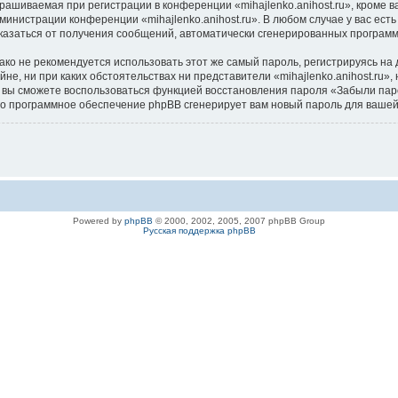
ашиваемая при регистрации в конференции «mihajlenko.anihost.ru», кроме в
дминистрации конференции «mihajlenko.anihost.ru». В любом случае у вас ес
/отказаться от получения сообщений, автоматически сгенерированных програ
 не рекомендуется использовать этот же самый пароль, регистрируясь на д
айне, ни при каких обстоятельствах ни представители «mihajlenko.anihost.ru»
си, вы сможете воспользоваться функцией восстановления пароля «Забыли п
его программное обеспечение phpBB сгенерирует вам новый пароль для вашей
Powered by
phpBB
© 2000, 2002, 2005, 2007 phpBB Group
Русская поддержка phpBB