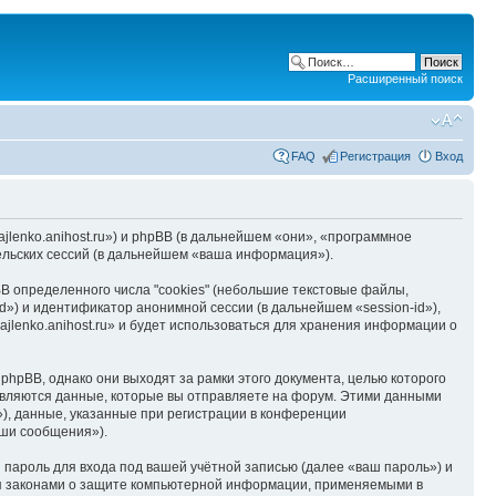
Расширенный поиск
FAQ
Регистрация
Вход
hajlenko.anihost.ru») и phpBB (в дальнейшем «они», «программное
льских сессий (в дальнейшем «ваша информация»).
B определенного числа "cookies" (небольшие текстовые файлы,
d») и идентификатор анонимной сессии (в дальнейшем «session-id»),
jlenko.anihost.ru» и будет использоваться для хранения информации о
phpBB, однако они выходят за рамки этого документа, целью которого
вляются данные, которые вы отправляете на форум. Этими данными
), данные, указанные при регистрации в конференции
аши сообщения»).
пароль для входа под вашей учётной записью (далее «ваш пароль») и
тся законами о защите компьютерной информации, применяемыми в