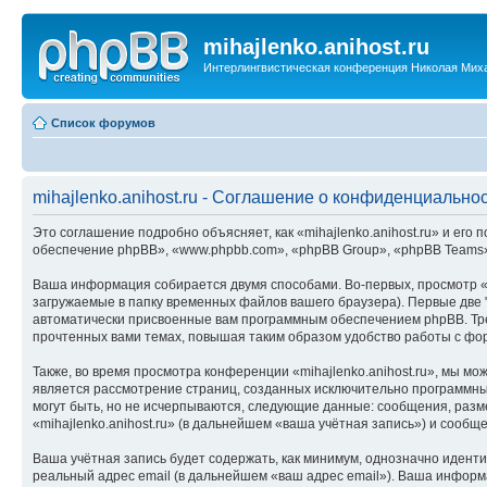
mihajlenko.anihost.ru
Интерлингвистическая конференция Николая Мих
Список форумов
mihajlenko.anihost.ru - Соглашение о конфиденциально
Это соглашение подробно объясняет, как «mihajlenko.anihost.ru» и его п
обеспечение phpBB», «www.phpbb.com», «phpBB Group», «phpBB Teams»
Ваша информация собирается двумя способами. Во-первых, просмотр «m
загружаемые в папку временных файлов вашего браузера). Первые две "
автоматически присвоенные вам программным обеспечением phpBB. Трет
прочтенных вами темах, повышая таким образом удобство работы с фо
Также, во время просмотра конференции «mihajlenko.anihost.ru», мы м
является рассмотрение страниц, созданных исключительно программн
могут быть, но не исчерпываются, следующие данные: сообщения, раз
«mihajlenko.anihost.ru» (в дальнейшем «ваша учётная запись») и сооб
Ваша учётная запись будет содержать, как минимум, однозначно идент
реальный адрес email (в дальнейшем «ваш адрес email»). Ваша информ