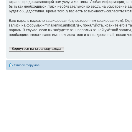
стране, предоставляющей нам услуги хостинга. Любая информация, запр
быть как необходимой, так и необязательной ко вводу, на усмотрение а
будет общедоступна. Кроме того, у вас есть возможность согласиться
Ваш пароль надежно зашифрован (односторонним хэшированием). Однако
записи на форумах «mihajlenko.anihost.ru», пожалуйста, храните его в т
пароль. В случае, если вы забудете ваш пароль к вашей учётной запи
необходимо ввести ваше имя пользователя и ваш адрес email, после ч
Вернуться на страницу входа
Список форумов