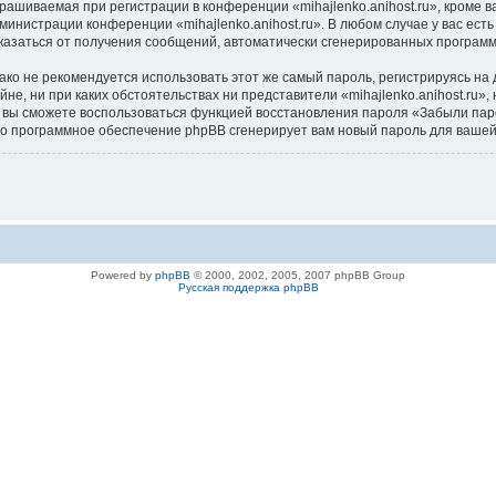
ашиваемая при регистрации в конференции «mihajlenko.anihost.ru», кроме в
дминистрации конференции «mihajlenko.anihost.ru». В любом случае у вас ес
/отказаться от получения сообщений, автоматически сгенерированных програ
 не рекомендуется использовать этот же самый пароль, регистрируясь на д
айне, ни при каких обстоятельствах ни представители «mihajlenko.anihost.ru»
си, вы сможете воспользоваться функцией восстановления пароля «Забыли п
его программное обеспечение phpBB сгенерирует вам новый пароль для вашей
Powered by
phpBB
© 2000, 2002, 2005, 2007 phpBB Group
Русская поддержка phpBB