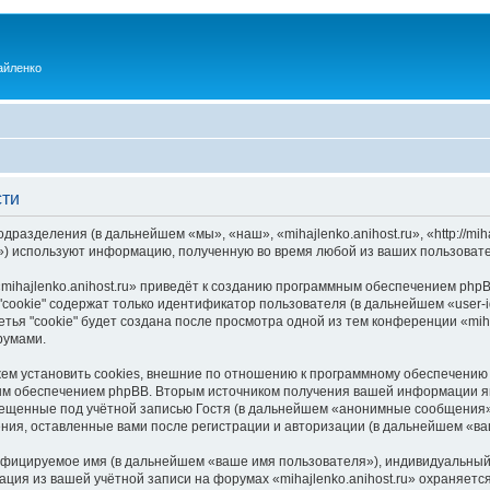
айленко
сти
одразделения (в дальнейшем «мы», «наш», «mihajlenko.anihost.ru», «http://mi
) используют информацию, полученную во время любой из ваших пользовате
ihajlenko.anihost.ru» приведёт к созданию программным обеспечением phpB
cookie" содержат только идентификатор пользователя (в дальнейшем «user-i
ья "cookie" будет создана после просмотра одной из тем конференции «miha
румами.
ожем установить cookies, внешние по отношению к программному обеспечению 
ым обеспечением phpBB. Вторым источником получения вашей информации я
мещенные под учётной записью Гостя (в дальнейшем «анонимные сообщения»
щения, оставленные вами после регистрации и авторизации (в дальнейшем «в
ифицируемое имя (в дальнейшем «ваше имя пользователя»), индивидуальный 
ация из вашей учётной записи на форумах «mihajlenko.anihost.ru» охраняе