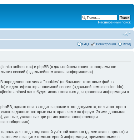
Расширенный поиск
FAQ
Регистрация
Вход
hajlenko.anihost.ru») и phpBB (в дальнейшем «они», «программное
льских сессий (в дальнейшем «ваша информация»).
B определенного числа "cookies" (небольшие текстовые файлы,
d») и идентификатор анонимной сессии (в дальнейшем «session-id»),
jlenko.anihost.ru» и будет использоваться для хранения информации о
phpBB, однако они выходят за рамки этого документа, целью которого
вляются данные, которые вы отправляете на форум. Этими данными
), данные, указанные при регистрации в конференции
аши сообщения»).
пароль для входа под вашей учётной записью (далее «ваш пароль») и
тся законами о защите компьютерной информации, применяемыми в