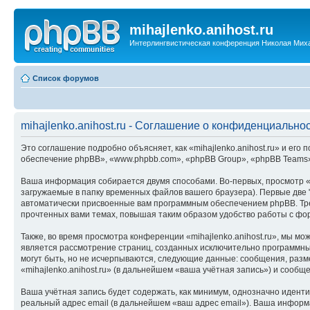
mihajlenko.anihost.ru
Интерлингвистическая конференция Николая Мих
Список форумов
mihajlenko.anihost.ru - Соглашение о конфиденциально
Это соглашение подробно объясняет, как «mihajlenko.anihost.ru» и его п
обеспечение phpBB», «www.phpbb.com», «phpBB Group», «phpBB Teams»
Ваша информация собирается двумя способами. Во-первых, просмотр «m
загружаемые в папку временных файлов вашего браузера). Первые две "
автоматически присвоенные вам программным обеспечением phpBB. Трет
прочтенных вами темах, повышая таким образом удобство работы с фо
Также, во время просмотра конференции «mihajlenko.anihost.ru», мы м
является рассмотрение страниц, созданных исключительно программн
могут быть, но не исчерпываются, следующие данные: сообщения, раз
«mihajlenko.anihost.ru» (в дальнейшем «ваша учётная запись») и сооб
Ваша учётная запись будет содержать, как минимум, однозначно идент
реальный адрес email (в дальнейшем «ваш адрес email»). Ваша информ