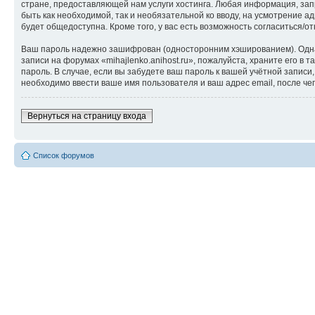
стране, предоставляющей нам услуги хостинга. Любая информация, запр
быть как необходимой, так и необязательной ко вводу, на усмотрение а
будет общедоступна. Кроме того, у вас есть возможность согласиться
Ваш пароль надежно зашифрован (односторонним хэшированием). Однако
записи на форумах «mihajlenko.anihost.ru», пожалуйста, храните его в т
пароль. В случае, если вы забудете ваш пароль к вашей учётной запи
необходимо ввести ваше имя пользователя и ваш адрес email, после ч
Вернуться на страницу входа
Список форумов