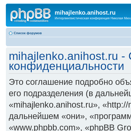
mihajlenko.anihost.ru
Интерлингвистическая конференция Николая Мих
Список форумов
mihajlenko.anihost.ru 
конфиденциальности
Это соглашение подробно объяс
его подразделения (в дальне
«mihajlenko.anihost.ru», «http:/
дальнейшем «они», «программ
«www.phpbb.com», «phpBB Gro