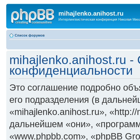
mihajlenko.anihost.ru
Интерлингвистическая конференция Николая Мих
Список форумов
mihajlenko.anihost.ru 
конфиденциальности
Это соглашение подробно объяс
его подразделения (в дальне
«mihajlenko.anihost.ru», «http:/
дальнейшем «они», «программ
«www.phpbb.com», «phpBB Gro