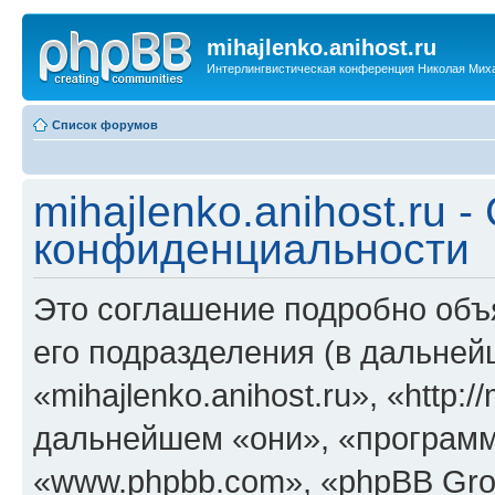
mihajlenko.anihost.ru
Интерлингвистическая конференция Николая Мих
Список форумов
mihajlenko.anihost.ru 
конфиденциальности
Это соглашение подробно объяс
его подразделения (в дальне
«mihajlenko.anihost.ru», «http:/
дальнейшем «они», «программ
«www.phpbb.com», «phpBB Gro