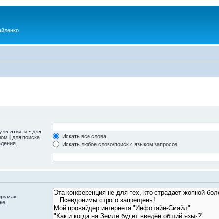
айленко
ультатах, и
-
для
Искать все слова
олом
|
для поиска
адения.
Искать любое слово/поиск с языком запросов
орумах
же.