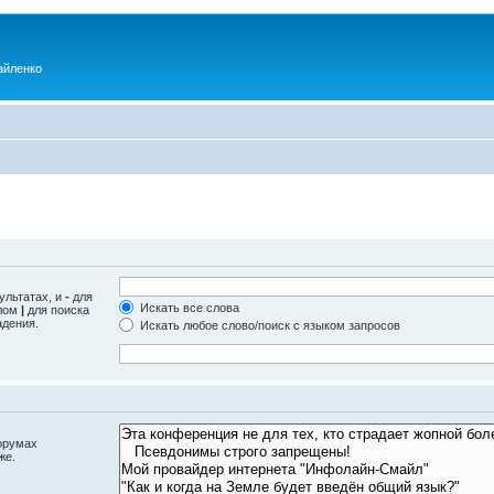
айленко
ультатах, и
-
для
Искать все слова
олом
|
для поиска
адения.
Искать любое слово/поиск с языком запросов
орумах
же.