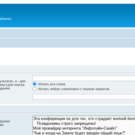
айленко
ультатах, и
-
для
Искать все слова
олом
|
для поиска
адения.
Искать любое слово/поиск с языком запросов
орумах
же.