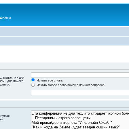
айленко
ультатах, и
-
для
Искать все слова
олом
|
для поиска
адения.
Искать любое слово/поиск с языком запросов
орумах
же.