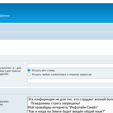
айленко
ультатах, и
-
для
Искать все слова
олом
|
для поиска
адения.
Искать любое слово/поиск с языком запросов
орумах
же.