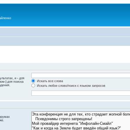
айленко
ультатах, и
-
для
Искать все слова
олом
|
для поиска
адения.
Искать любое слово/поиск с языком запросов
орумах
же.