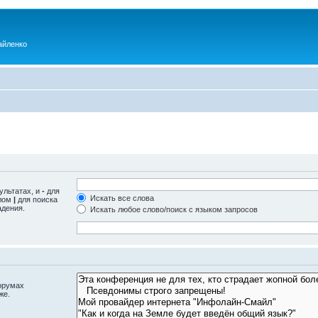
айленко
ультатах, и
-
для
Искать все слова
олом
|
для поиска
адения.
Искать любое слово/поиск с языком запросов
орумах
же.