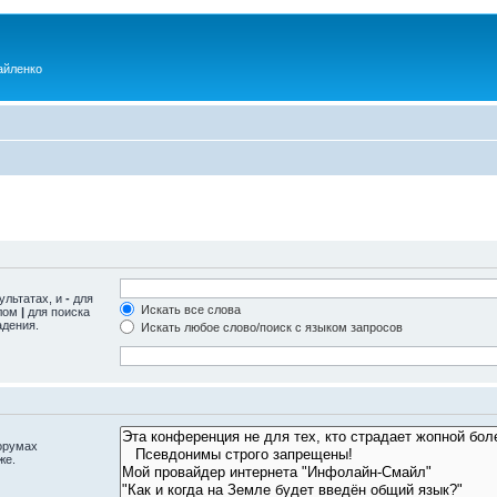
айленко
ультатах, и
-
для
Искать все слова
олом
|
для поиска
адения.
Искать любое слово/поиск с языком запросов
орумах
же.