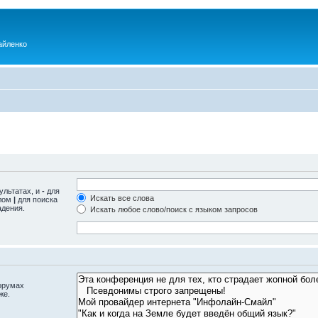
айленко
ультатах, и
-
для
Искать все слова
олом
|
для поиска
адения.
Искать любое слово/поиск с языком запросов
орумах
же.