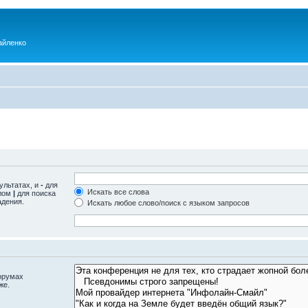
айленко
ультатах, и
-
для
Искать все слова
олом
|
для поиска
адения.
Искать любое слово/поиск с языком запросов
орумах
же.