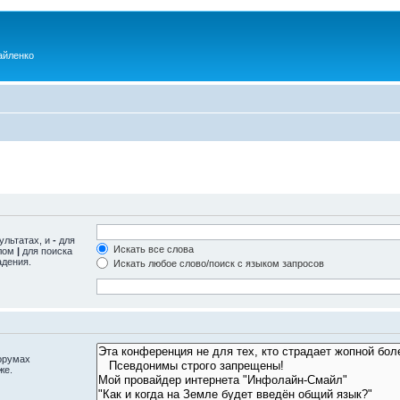
айленко
ультатах, и
-
для
Искать все слова
олом
|
для поиска
адения.
Искать любое слово/поиск с языком запросов
орумах
же.