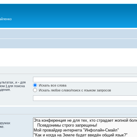
айленко
ультатах, и
-
для
Искать все слова
олом
|
для поиска
адения.
Искать любое слово/поиск с языком запросов
орумах
же.