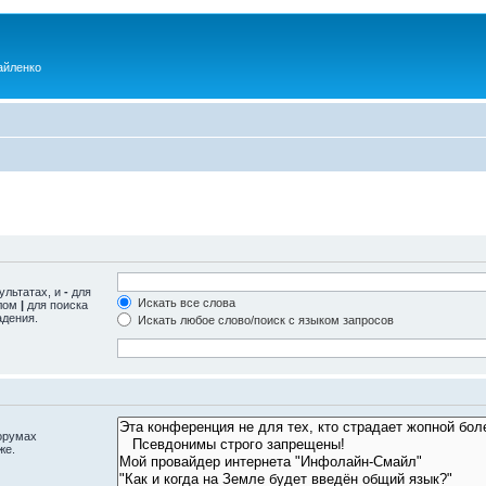
айленко
ультатах, и
-
для
Искать все слова
олом
|
для поиска
адения.
Искать любое слово/поиск с языком запросов
орумах
же.