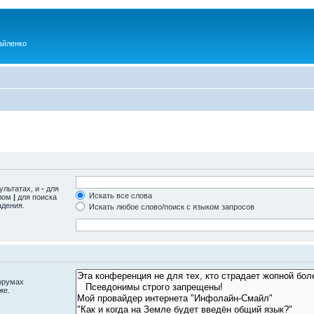
айленко
ультатах, и
-
для
Искать все слова
олом
|
для поиска
адения.
Искать любое слово/поиск с языком запросов
орумах
же.