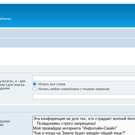
айленко
ультатах, и
-
для
Искать все слова
олом
|
для поиска
адения.
Искать любое слово/поиск с языком запросов
орумах
же.