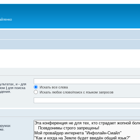
айленко
ультатах, и
-
для
Искать все слова
олом
|
для поиска
адения.
Искать любое слово/поиск с языком запросов
орумах
же.